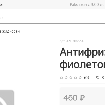
ог
Работаем с 9:00 до
 жидкости
арт.
430206334
Антифриз
фиолетов
(0)
В
460 ₽