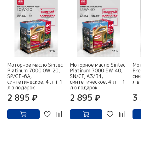
Моторное масло Sintec
Моторное масло Sintec
Мот
Platinum 7000 0W-20,
Platinum 7000 5W-40,
Pre
SP/GF-6A,
SN/CF, A3/B4,
син
синтетическое, 4 л + 1
синтетическое, 4 л + 1
л в
л в подарок
л в подарок
2 895 ₽
2 895 ₽
3