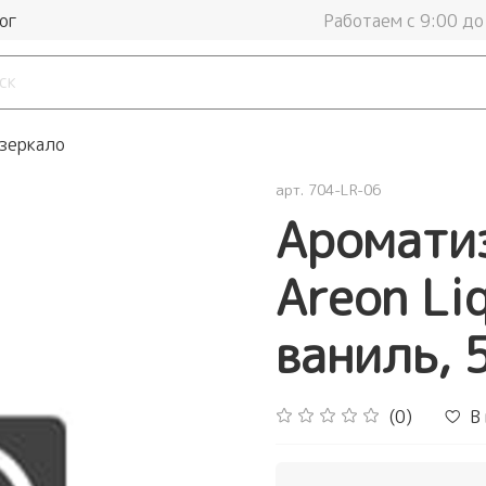
ог
Работаем с 9:00 до
 зеркало
арт.
704-LR-06
Ароматиз
Areon Li
ваниль, 
(0)
В