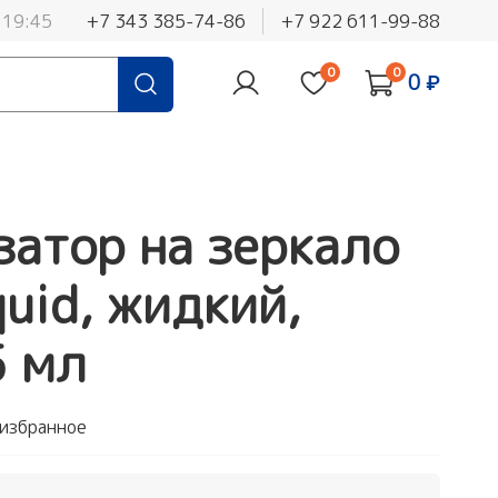
 19:45
+7 343 385-74-86
+7 922 611-99-88
0
0
0 ₽
атор на зеркало
quid, жидкий,
5 мл
 избранное