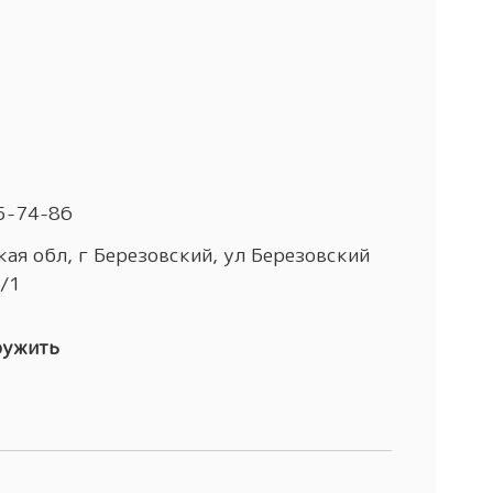
5-74-86
ая обл, г Березовский, ул Березовский
4/1
ружить