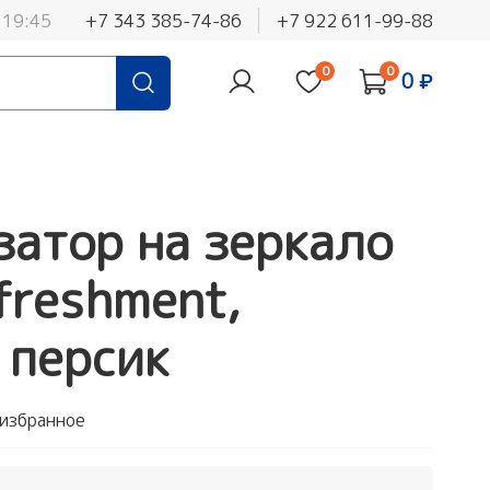
 19:45
+7 343 385-74-86
+7 922 611-99-88
0
0
0 ₽
атор на зеркало
freshment,
 персик
 избранное