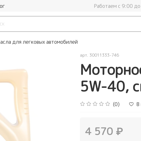
ог
Работаем с 9:00 до
асла для легковых автомобилей
арт.
30011333-746
Моторное
5W-40, с
(0)
В
4 570 ₽