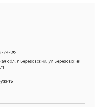
5-74-86
ая обл, г Березовский, ул Березовский
4/1
ружить