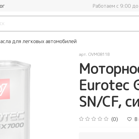
ог
Работаем с 9:00 до
асла для легковых автомобилей
арт.
OVM0811B
Моторное
Eurotec
SN/CF, с
(0)
В