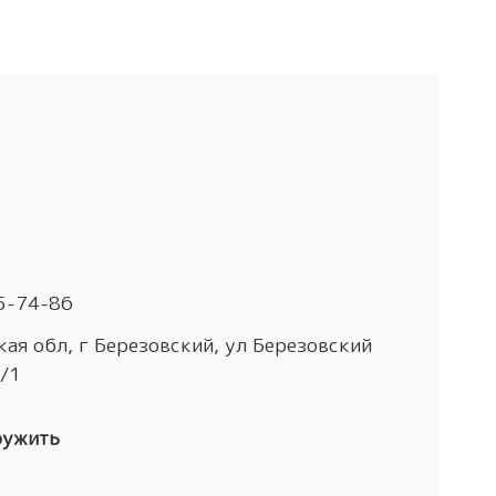
5-74-86
ая обл, г Березовский, ул Березовский
4/1
ружить