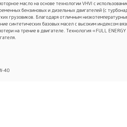
моторное масло на основе технологии VHVI с использован
ременных бензиновых и дизельных двигателей (с турбонад
егких грузовиков. Благодаря отличным низкотемпературны
ние синтетических базовых масел с высоким индексом вязк
отери на трение в двигателе. Технология «FULL ENERGY
гателя.
W-40