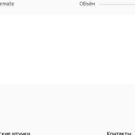
armate
Объём
кие штучки
Контакты