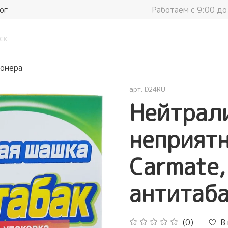
ог
Работаем с 9:00 до
ионера
арт.
D24RU
Нейтрал
неприятн
Carmate,
антитаба
(0)
В