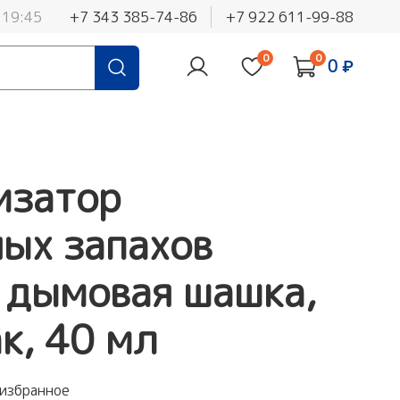
 19:45
+7 343 385-74-86
+7 922 611-99-88
0
0
0 ₽
изатор
ых запахов
 дымовая шашка,
к, 40 мл
 избранное