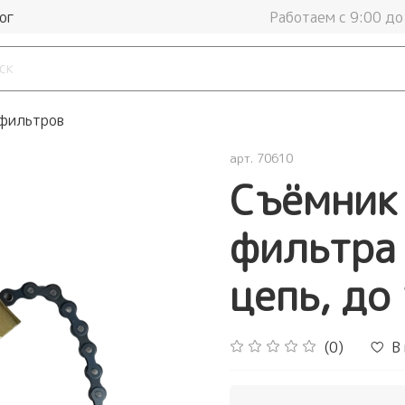
ог
Работаем с 9:00 до
фильтров
арт.
70610
Съёмник
фильтра 
цепь, до
(0)
В