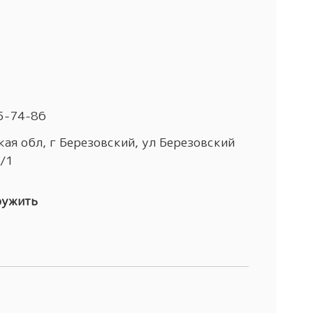
5-74-86
ая обл, г Березовский, ул Березовский
4/1
ружить