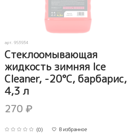
арт.
953934
Стеклоомывающая
жидкость зимняя Ice
Cleaner, -20°С, барбарис,
4,3 л
270 ₽
В избранное
(0)