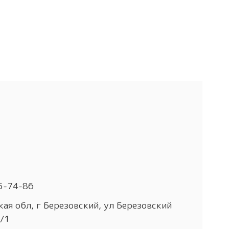
5-74-86
ая обл, г Березовский, ул Березовский
4/1