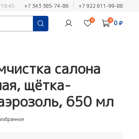
 19:45
+7 343 385-74-86
+7 922 611-99-88
0
0
0 ₽
мчистка салона
ная, щётка-
аэрозоль, 650 мл
 избранное