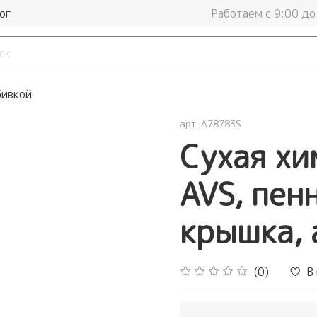
ог
Работаем с 9:00 до
бивкой
арт.
A78783S
Сухая хи
AVS, пен
крышка, 
(0)
В