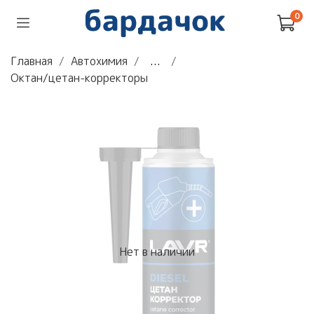
0
Главная
Автохимия
...
Октан/цетан-корректоры
Нет в наличии