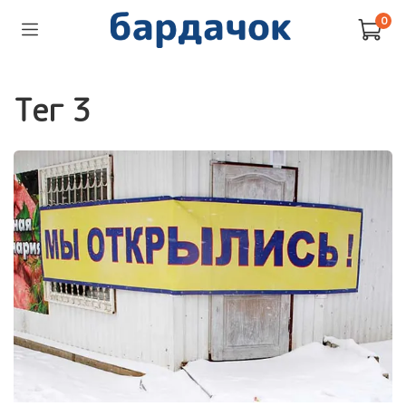
0
тег 3