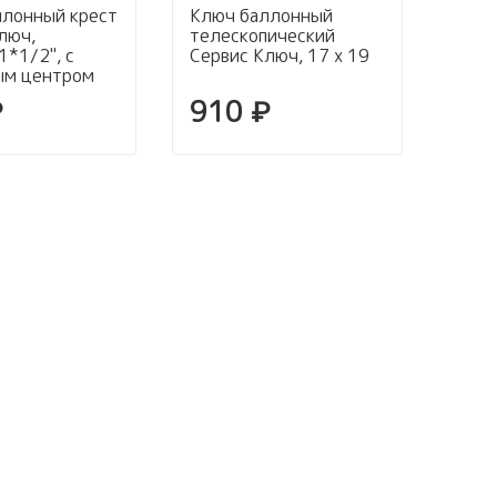
ллонный крест
Ключ баллонный
люч,
телескопический
*1/2", с
Сервис Ключ, 17 х 19
ым центром
₽
910 ₽