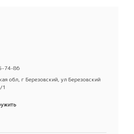
5-74-86
ая обл, г Березовский, ул Березовский
4/1
ружить