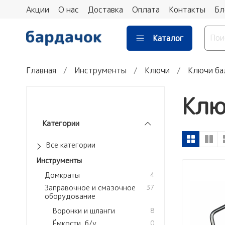
Акции
О нас
Доставка
Оплата
Контакты
Бл
Каталог
Главная
Инструменты
Ключи
Ключи ба
Клю
Категории
Все категории
Инструменты
Домкраты
4
Заправочное и смазочное
37
оборудование
Воронки и шланги
8
Ёмкости, б/у
0