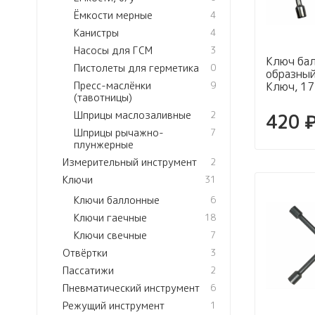
Ёмкости мерные
4
Канистры
4
Насосы для ГСМ
3
Ключ ба
Пистолеты для герметика
0
образный
Ключ, 17
Пресс-маслёнки
9
(тавотницы)
Шприцы маслозаливные
2
420 
Шприцы рычажно-
7
плунжерные
Измерительный инструмент
2
Ключи
31
Ключи баллонные
6
Ключи гаечные
18
Ключи свечные
7
Отвёртки
3
Пассатижи
2
Пневматический инструмент
6
Режущий инструмент
1