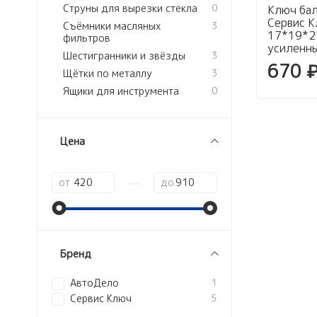
Струны для вырезки стекла
0
Ключ ба
Сервис К
Съёмники масляных
3
17*19*21
фильтров
усиленн
Шестигранники и звёзды
3
670 
Щётки по металлу
3
Ящики для инструмента
0
Цена
—
от
до
Бренд
АвтоДело
1
Сервис Ключ
5